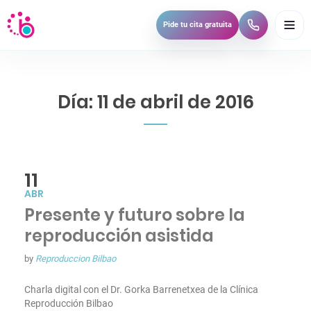
A
Pide tu cita gratuita
b
r
i
r
m
Día:
11 de abril de 2016
e
n
ú
11
ABR
Presente y futuro sobre la
reproducción asistida
by
Reproduccion Bilbao
Charla digital con el Dr. Gorka Barrenetxea de la Clínica
Reproducción Bilbao