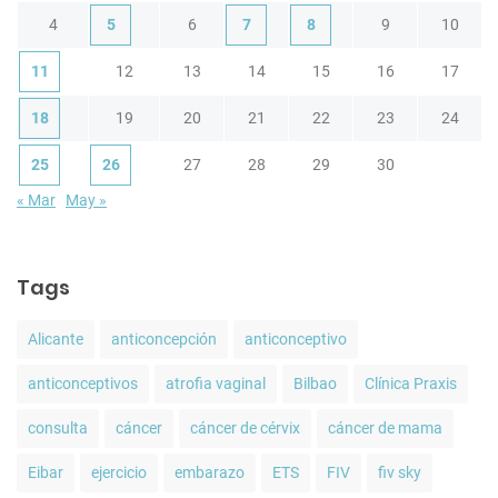
4
5
6
7
8
9
10
11
12
13
14
15
16
17
18
19
20
21
22
23
24
25
26
27
28
29
30
« Mar
May »
Tags
Alicante
anticoncepción
anticonceptivo
anticonceptivos
atrofia vaginal
Bilbao
Clínica Praxis
consulta
cáncer
cáncer de cérvix
cáncer de mama
Eibar
ejercicio
embarazo
ETS
FIV
fiv sky