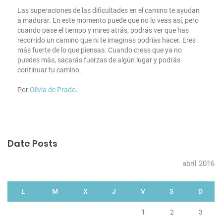
Las superaciones de las dificultades en el camino te ayudan
a madurar. En este momento puede que no lo veas así, pero
cuando pase el tiempo y mires atrás, podrás ver que has
recorrido un camino que ni te imaginas podrías hacer. Eres
más fuerte de lo que piensas. Cuando creas que ya no
puedes más, sacarás fuerzas de algún lugar y podrás
continuar tu camino.
Por
Olivia de Prado
.
Date Posts
abril 2016
L
M
X
J
V
S
D
1
2
3