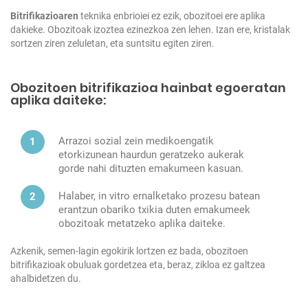
Bitrifikazioaren
teknika enbrioiei ez ezik, obozitoei ere aplika
dakieke. Obozitoak izoztea ezinezkoa zen lehen. Izan ere, kristalak
sortzen ziren zeluletan, eta suntsitu egiten ziren.
Obozitoen bitrifikazioa hainbat egoeratan
aplika daiteke:
Arrazoi sozial zein medikoengatik
etorkizunean haurdun geratzeko aukerak
gorde nahi dituzten emakumeen kasuan.
Halaber, in vitro ernalketako prozesu batean
erantzun obariko txikia duten emakumeek
obozitoak metatzeko aplika daiteke.
Azkenik, semen-lagin egokirik lortzen ez bada, obozitoen
bitrifikazioak obuluak gordetzea eta, beraz, zikloa ez galtzea
ahalbidetzen du.