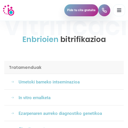
A
Pide tu cita gratuita
b
r
i
r
Enbrioien
bitrifikazioa
m
e
n
ú
Tratamenduak
Umetoki barneko intseminazioa
In vitro ernalketa
Ezarpenaren aurreko diagnostiko genetikoa