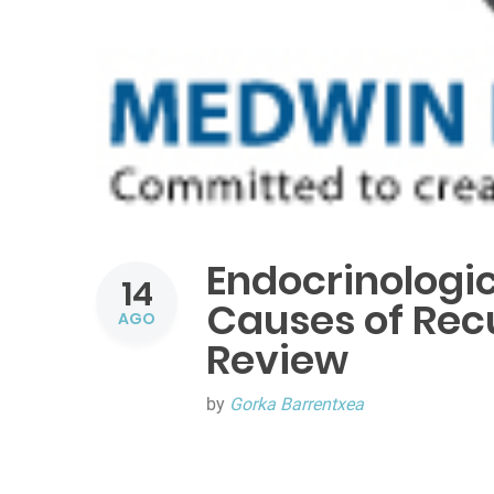
Endocrinologi
14
Causes of Recu
AGO
Review
by
Gorka Barrentxea