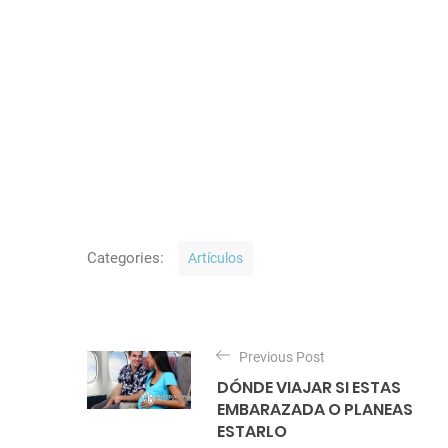
C
Categories:
Artículos
a
t
N
e
a
Previous Post
g
DÓNDE VIAJAR SI ESTAS
o
v
EMBARAZADA O PLANEAS
r
ESTARLO
e
i