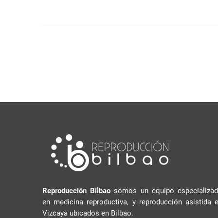
g
e
s
a
c
i
ó
n
d
e
e
n
t
Reproducción Bilbao
somos un equipo especializa
r
en medicina reproductiva, y reproducción asistida 
Vizcaya ubicados en Bilbao.