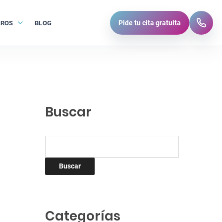
Pide tu cita gratuita
AROS
BLOG
A
b
r
i
r
s
u
b
m
e
n
Buscar
ú
Buscar:
Categorías