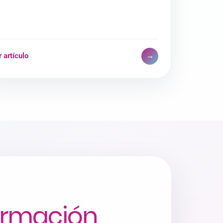
 artículo
→
ormación