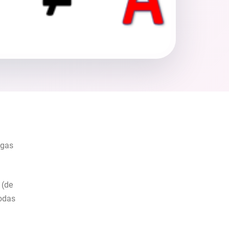
ogas
 (de
todas