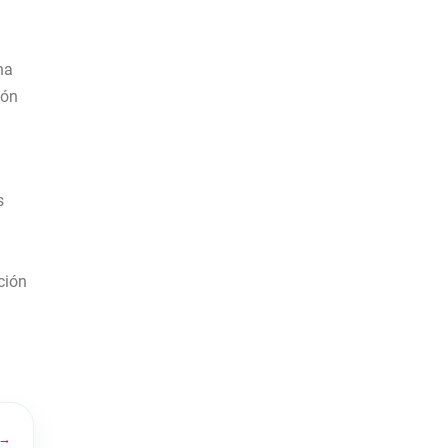
ha
ión
s
ción
 →