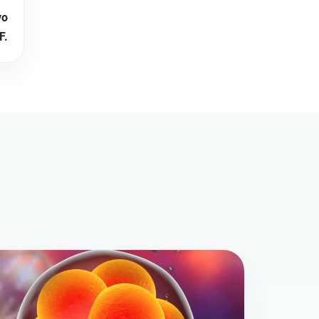
vo
F.