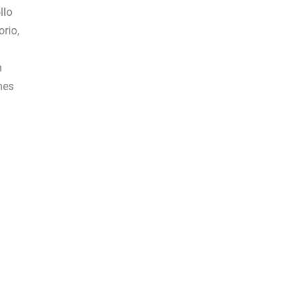
llo
rio,
n
nes