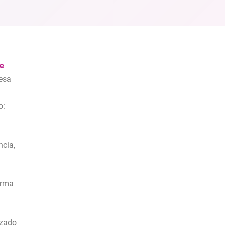
ue
 esa
o:
ncia,
orma
izado