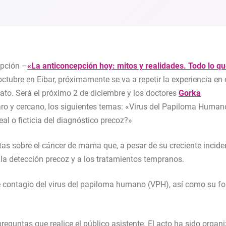
epción –
«La anticoncepción hoy: mitos y realidades. Todo lo q
octubre en Eibar, próximamente se va a repetir la experiencia en
ato. Será el próximo 2 de diciembre y los doctores
Gorka
ro y cercano, los siguientes temas: «Virus del Papiloma Human
l o ficticia del diagnóstico precoz?»
stas sobre el cáncer de mama que, a pesar de su creciente incide
 la detección precoz y a los tratamientos tempranos.
e contagio del virus del papiloma humano (VPH), así como su f
reguntas que realice el público asistente. El acto ha sido organ