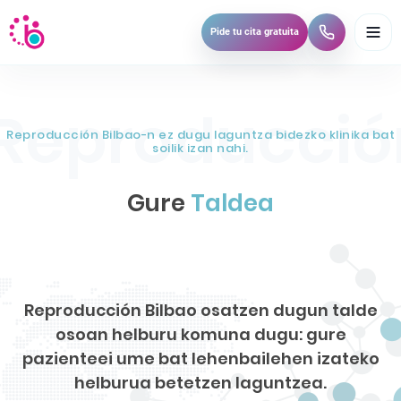
A
Pide tu cita gratuita
b
r
i
r
m
Reproducción Bilbao-n ez dugu laguntza bidezko klinika bat
e
soilik izan nahi.
n
ú
Gure
Taldea
Reproducción Bilbao osatzen dugun talde
osoan helburu komuna dugu: gure
pazienteei ume bat lehenbailehen izateko
helburua betetzen laguntzea.