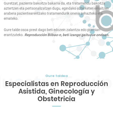
Guretzat, paziente bakoitza bakarra da, eta tratamendu bakoitza
aztertzen eta pertsonalizatzen dugu, egindako azterketen emaitzen
arabera pazientearentzako tratamendurik onena zehazteko eta
emateko.
Gure talde osoa prest dago beti edozein zalantza edo premiari
erantzuteko.
Reproducción Bilbao-n, beti izango gaituzue ondoan.
Gure taldea
Especialistas en Reproducción
Asistida, Ginecología y
Obstetricia