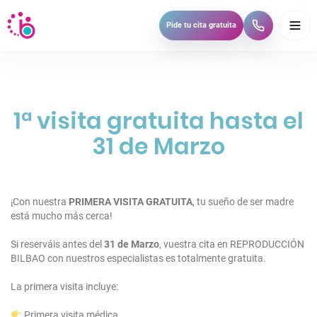
A
Pide tu cita gratuita
b
r
i
r
m
e
1ª visita gratuita hasta el
n
31 de Marzo
ú
¡Con nuestra
PRIMERA VISITA GRATUITA
, tu sueño de ser madre
está mucho más cerca!
Si reserváis antes del
31 de Marzo
, vuestra cita en REPRODUCCIÓN
BILBAO con nuestros especialistas es totalmente gratuita.
La primera visita incluye:
Primera visita médica