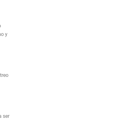
o
mo y
treo
a ser