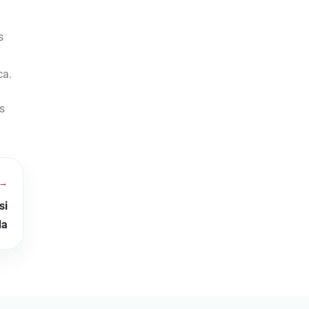
s
ca.
s
 →
si
da