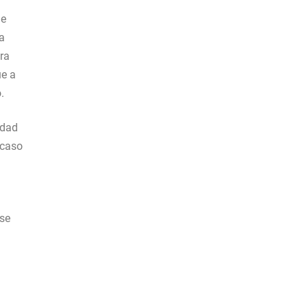
de
a
ra
ue a
.
idad
 caso
ase