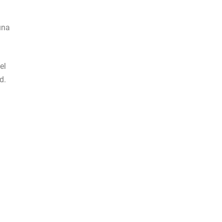
una
el
d.