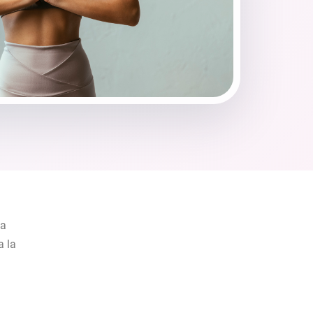
 a
a la